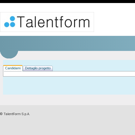
Candidami
Dettaglio progetto
© TalentForm S.p.A.